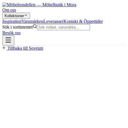
Om oss
Kollektioner
Inspiration
Varumärken
Leveranser
Kontakt & Öppettider
Sök i sortimentet
Besök oss
Tillbaka till
Sovrum
19 990 kr
Pris avser bredd 180 cm, inklusive bäddmadrass och ben
Sänggavel med integrerad LED-belysning kan köpas till
för 2 000 kr