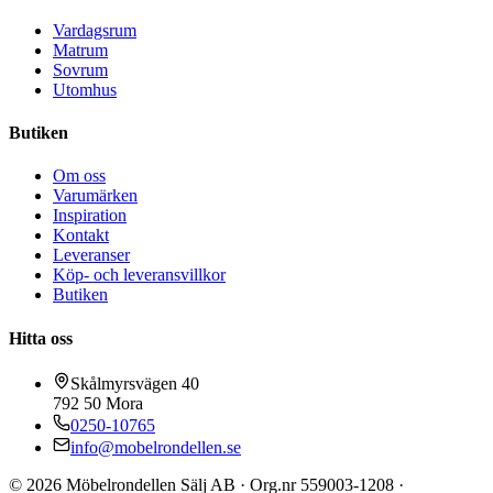
Vardagsrum
Matrum
Sovrum
Utomhus
Butiken
Om oss
Varumärken
Inspiration
Kontakt
Leveranser
Köp- och leveransvillkor
Butiken
Hitta oss
Skålmyrsvägen 40
792 50
Mora
0250-10765
info@mobelrondellen.se
©
2026
Möbelrondellen Sälj AB
· Org.nr
559003-1208
·