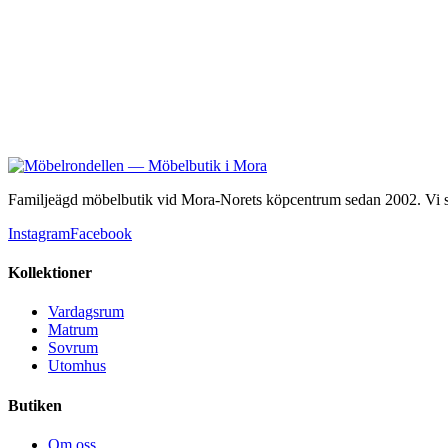
Familjeägd möbelbutik vid Mora-Norets köpcentrum sedan 2002. Vi säl
Instagram
Facebook
Kollektioner
Vardagsrum
Matrum
Sovrum
Utomhus
Butiken
Om oss