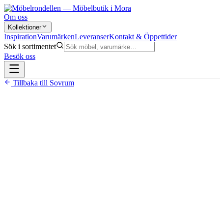
Om oss
Kollektioner
Inspiration
Varumärken
Leveranser
Kontakt & Öppettider
Sök i sortimentet
Besök oss
Tillbaka till
Sovrum
12 490 kr
Pocketresår i både övre och nedre del