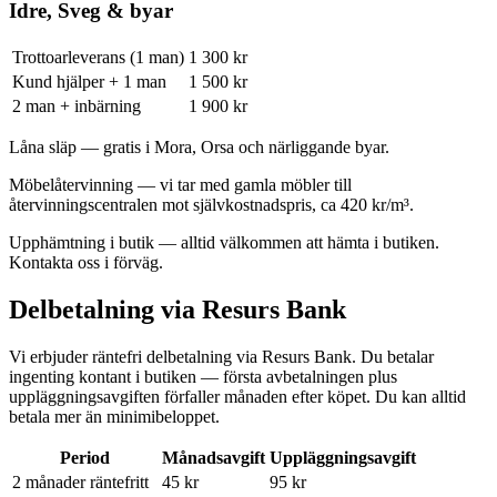
Idre, Sveg & byar
Trottoarleverans (1 man)
1 300 kr
Kund hjälper + 1 man
1 500 kr
2 man + inbärning
1 900 kr
Låna släp
— gratis i Mora, Orsa och närliggande byar.
Möbelåtervinning
— vi tar med gamla möbler till
återvinningscentralen mot självkostnadspris, ca 420 kr/m³.
Upphämtning i butik
— alltid välkommen att hämta i butiken.
Kontakta oss i förväg.
Delbetalning via Resurs Bank
Vi erbjuder räntefri delbetalning via Resurs Bank. Du betalar
ingenting kontant i butiken — första avbetalningen plus
uppläggningsavgiften förfaller månaden efter köpet. Du kan alltid
betala mer än minimibeloppet.
Period
Månadsavgift
Uppläggningsavgift
2 månader
räntefritt
45 kr
95 kr