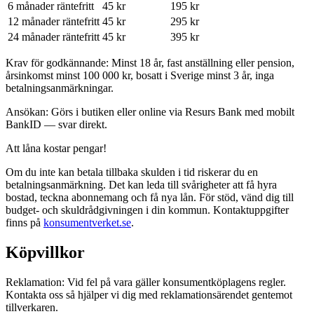
6 månader
räntefritt
45 kr
195 kr
12 månader
räntefritt
45 kr
295 kr
24 månader
räntefritt
45 kr
395 kr
Krav för godkännande:
Minst 18 år, fast anställning eller pension,
årsinkomst minst 100 000 kr, bosatt i Sverige minst 3 år, inga
betalningsanmärkningar.
Ansökan:
Görs i butiken eller online via Resurs Bank med mobilt
BankID — svar direkt.
Att låna kostar pengar!
Om du inte kan betala tillbaka skulden i tid riskerar du en
betalningsanmärkning. Det kan leda till svårigheter att få hyra
bostad, teckna abonnemang och få nya lån. För stöd, vänd dig till
budget- och skuldrådgivningen i din kommun. Kontaktuppgifter
finns på
konsumentverket.se
.
Köpvillkor
Reklamation:
Vid fel på vara gäller konsumentköplagens regler.
Kontakta oss så hjälper vi dig med reklamationsärendet gentemot
tillverkaren.