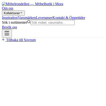
Om oss
Kollektioner
Inspiration
Varumärken
Leveranser
Kontakt & Öppettider
Sök i sortimentet
Besök oss
Tillbaka till
Sovrum
4 990 kr
Vitlackad furu — tålig för dagligt familjebruk
Yttermått: bredd 128 cm, längd 210 cm, höjd 152 cm
Finns i storlekarna 80/120 och 80/140
Klassificerad som kombinerad vånings- och familjesäng