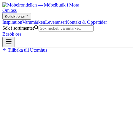
Om oss
Kollektioner
Inspiration
Varumärken
Leveranser
Kontakt & Öppettider
Sök i sortimentet
Besök oss
Tillbaka till
Utomhus
7 900 kr