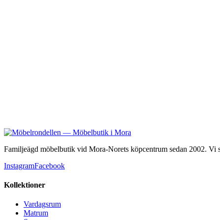
Manchester utebord aintwood/aluminium 200x
4 900 kr
Familjeägd möbelbutik vid Mora-Norets köpcentrum sedan 2002. Vi säl
Instagram
Facebook
Kollektioner
Vardagsrum
Matrum