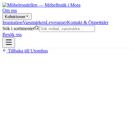
Om oss
Kollektioner
Inspiration
Varumärken
Leveranser
Kontakt & Öppettider
Sök i sortimentet
Besök oss
Tillbaka till
Utomhus
15 900 kr
Soffgrupp med 3-sits soffa, två fåtöljer och soffbord
Ram i aluminium för lågt underhåll och väderbeständighet