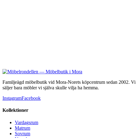
Manchester loungesoffa 3+1+1 bord aluminium
8 900 kr
Familjeägd möbelbutik vid Mora-Norets köpcentrum sedan 2002. Vi
säljer bara möbler vi själva skulle vilja ha hemma.
Instagram
Facebook
Kollektioner
Vardagsrum
Matrum
Sovrum