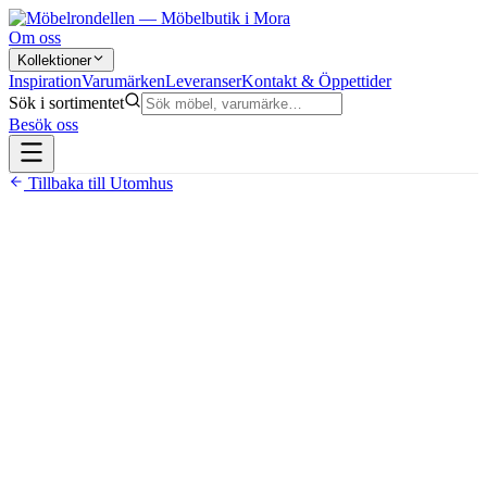
Om oss
Kollektioner
Inspiration
Varumärken
Leveranser
Kontakt & Öppettider
Sök i sortimentet
Besök oss
Tillbaka till
Utomhus
10 900 kr
Bordsmått 160×90 cm, höjd 75 cm
Stolsmått B58 × D62 × H98 cm, fällbar design
Stomme i pulverlackad aluminium — rostbeständig
Bordsskiva i aintwood — träliknande, underhållsfritt
material