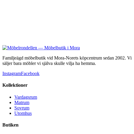
4 900 kr
Familjeägd möbelbutik vid Mora-Norets köpcentrum sedan 2002. Vi
säljer bara möbler vi själva skulle vilja ha hemma.
Instagram
Facebook
Kollektioner
Vardagsrum
Matrum
Sovrum
Utomhus
Butiken