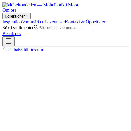
Om oss
Kollektioner
Inspiration
Varumärken
Leveranser
Kontakt & Öppettider
Sök i sortimentet
Besök oss
Tillbaka till
Sovrum
26 990 kr
Pris avser bredd 90 cm, inklusive Exclusive bäddmadrass
och ben