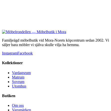
Familjeägd möbelbutik vid Mora-Norets köpcentrum sedan 2002. Vi
säljer bara möbler vi själva skulle vilja ha hemma.
Instagram
Facebook
Kollektioner
Vardagsrum
Matrum
Sovrum
Utomhus
Butiken
Om oss
Varumärken