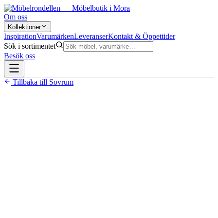
Om oss
Kollektioner
Inspiration
Varumärken
Leveranser
Kontakt & Öppettider
Sök i sortimentet
Besök oss
Tillbaka till
Sovrum
11 990 kr
Pocketresårer i både botten och överdel
Latex bäddmadrass ingår
Hel mellandel utan skarv — minskar rörelsestörning
Finns i bredder 120–180 cm