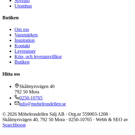
Sovrum
Utomhus
Butiken
Om oss
Varumärken
Inspiration
Kontakt
Leveranser
Köp- och leveransvillkor
Butiken
Hitta oss
Skålmyrsvägen 40
792 50
Mora
0250-10765
info@mobelrondellen.se
©
2026
Möbelrondellen Sälj AB
· Org.nr
559003-1208
·
Skålmyrsvägen 40
,
792 50
Mora
·
0250-10765
· Webb & SEO av
Searchboost