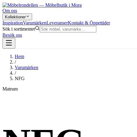
Om oss
Kollektioner
Inspiration
Varumärken
Leveranser
Kontakt & Öppettider
Sök i sortimentet
Besök oss
Hem
/
Varumärken
/
NFG
Matrum