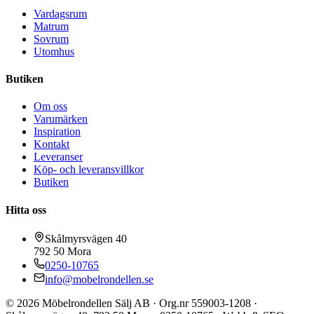
Vardagsrum
Matrum
Sovrum
Utomhus
Butiken
Om oss
Varumärken
Inspiration
Kontakt
Leveranser
Köp- och leveransvillkor
Butiken
Hitta oss
Skålmyrsvägen 40
792 50
Mora
0250-10765
info@mobelrondellen.se
©
2026
Möbelrondellen Sälj AB
· Org.nr
559003-1208
·