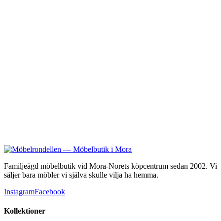
8 900 kr
Rowico
Calverton
8 995 kr
Familjeägd möbelbutik vid Mora-Norets köpcentrum sedan 2002. Vi
säljer bara möbler vi själva skulle vilja ha hemma.
Instagram
Facebook
Kollektioner