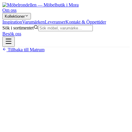
Om oss
Kollektioner
Inspiration
Varumärken
Leveranser
Kontakt & Öppettider
Sök i sortimentet
Besök oss
Tillbaka till
Matrum
16 700 kr
Rektangulärt matbord — 2 iläggsskivor á 45 cm ingår i
priset
Tillverkad av massiv furu och MDF