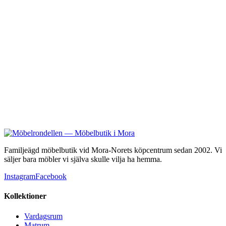
Rowico
Calverton
8 995 kr
Familjeägd möbelbutik vid Mora-Norets köpcentrum sedan 2002. Vi
säljer bara möbler vi själva skulle vilja ha hemma.
Instagram
Facebook
Kollektioner
Vardagsrum
Matrum