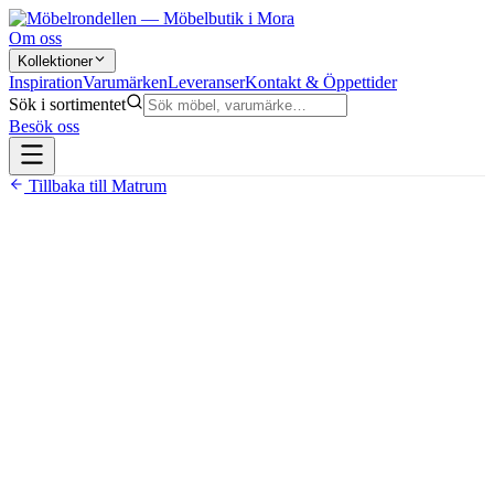
Om oss
Kollektioner
Inspiration
Varumärken
Leveranser
Kontakt & Öppettider
Sök i sortimentet
Besök oss
Tillbaka till
Matrum
16 990 kr
Handmålad i massiv furu och MDF
Finns i färgerna Whitewash, Black, Grey och Special
Edition