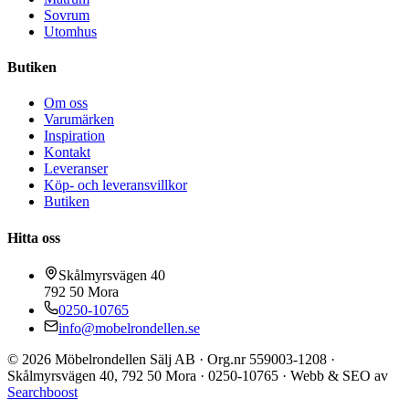
Sovrum
Utomhus
Butiken
Om oss
Varumärken
Inspiration
Kontakt
Leveranser
Köp- och leveransvillkor
Butiken
Hitta oss
Skålmyrsvägen 40
792 50
Mora
0250-10765
info@mobelrondellen.se
©
2026
Möbelrondellen Sälj AB
· Org.nr
559003-1208
·
Skålmyrsvägen 40
,
792 50
Mora
·
0250-10765
· Webb & SEO av
Searchboost