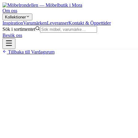
Om oss
Kollektioner
Inspiration
Varumärken
Leveranser
Kontakt & Öppettider
Sök i sortimentet
Besök oss
Tillbaka till
Vardagsrum
35 800 kr