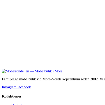
Buhréns
Oxford
22 990 kr
Familjeägd möbelbutik vid Mora-Norets köpcentrum sedan 2002. Vi säl
Instagram
Facebook
Kollektioner