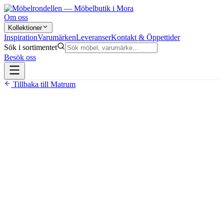
Om oss
Kollektioner
Inspiration
Varumärken
Leveranser
Kontakt & Öppettider
Sök i sortimentet
Besök oss
Tillbaka till
Matrum
19 900 kr
Längd valbar 180–300 cm, bredd 100 eller 110 cm
20 underredsalternativ att välja mellan
8 färgval på bordsskivan
Plankbordsdesign — anpassas efter kundens önskemål