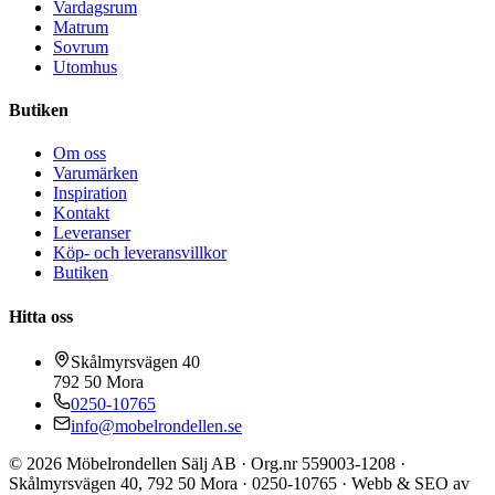
Vardagsrum
Matrum
Sovrum
Utomhus
Butiken
Om oss
Varumärken
Inspiration
Kontakt
Leveranser
Köp- och leveransvillkor
Butiken
Hitta oss
Skålmyrsvägen 40
792 50
Mora
0250-10765
info@mobelrondellen.se
©
2026
Möbelrondellen Sälj AB
· Org.nr
559003-1208
·
Skålmyrsvägen 40
,
792 50
Mora
·
0250-10765
· Webb & SEO av