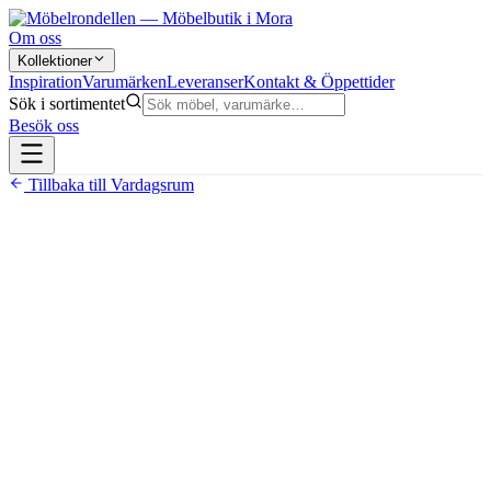
Om oss
Kollektioner
Inspiration
Varumärken
Leveranser
Kontakt & Öppettider
Sök i sortimentet
Besök oss
Tillbaka till
Vardagsrum
9 995 kr
Skiva av sandfärgad travertin från Italien som utvecklar
unik patina med tiden
Underrede i FSC-certifierad massiv ek i brunlackerat eller