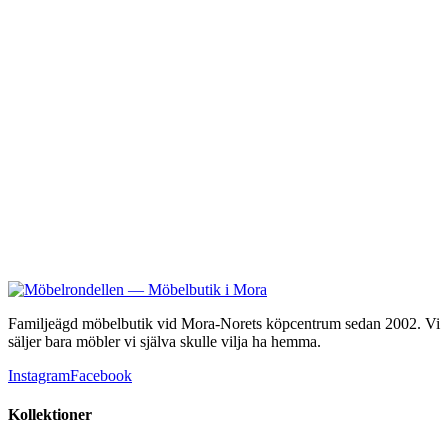
8 900 kr
Buhréns
Oxford
22 990 kr
Familjeägd möbelbutik vid Mora-Norets köpcentrum sedan 2002. Vi
säljer bara möbler vi själva skulle vilja ha hemma.
Instagram
Facebook
Kollektioner