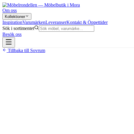
Om oss
Kollektioner
Inspiration
Varumärken
Leveranser
Kontakt & Öppettider
Sök i sortimentet
Besök oss
Tillbaka till
Sovrum
3 990 kr
Dubbelfjädring: pocket- och bonellresårer
Klädd i slitstarkt Inari-tyg