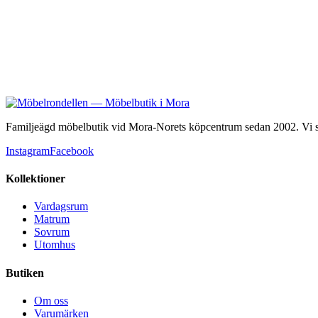
Familjeägd möbelbutik vid Mora-Norets köpcentrum sedan 2002. Vi säl
Instagram
Facebook
Kollektioner
Vardagsrum
Matrum
Sovrum
Utomhus
Butiken
Om oss
Varumärken