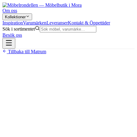
Om oss
Kollektioner
Inspiration
Varumärken
Leveranser
Kontakt & Öppettider
Sök i sortimentet
Besök oss
Tillbaka till
Matrum
2 495 kr
360-graders svankfunktion i alla varianter
Krystad plywood med polyeterskums-stoppning i sitsen