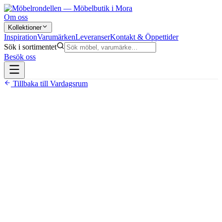
Om oss
Kollektioner
Inspiration
Varumärken
Leveranser
Kontakt & Öppettider
Sök i sortimentet
Besök oss
Tillbaka till
Vardagsrum
17 900 kr
Bäddsoffa med inbyggd sovfunktion
Tillverkad i Sverige av Möbelform sedan 1984
Finns i flera tygval och färger